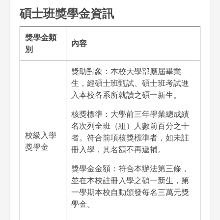
碩士班獎學金資訊
獎學金類
內容
別
獎助對象：本校大學部應屆畢業
生，經碩士班甄試、碩士班考試進
入本校各系所就讀之碩一新生。
核獎標準：大學前三年學業總成績
名次列全班（組）人數前百分之十
校級入學
者。符合前項核獎標準者，如未註
獎學金
冊入學，其名額不再遞補。
獎學金金額：符合本辦法第三條，
並在本校註冊入學之碩一新生，第
一學期本校自動頒發每名三萬元獎
學金。