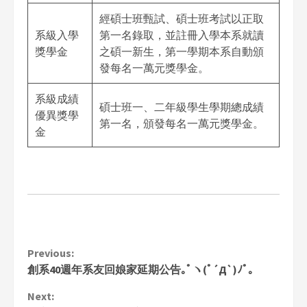
經碩士班甄試、碩士班考試以正取
系級入學
第一名錄取，並註冊入學本系就讀
獎學金
之碩一新生，第一學期本系自動頒
發每名一萬元獎學金。
系級成績
碩士班一、二年級學生學期總成績
優異獎學
第一名，頒發每名一萬元獎學金。
金
Continue
Previous:
創系40週年系友回娘家延期公告｡ﾟヽ(ﾟ´Д`)ﾉﾟ｡
Reading
Next: