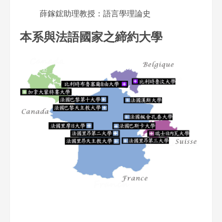
薛鎵鋐助理教授：語言學理論史
本系與法語國家之締約大學