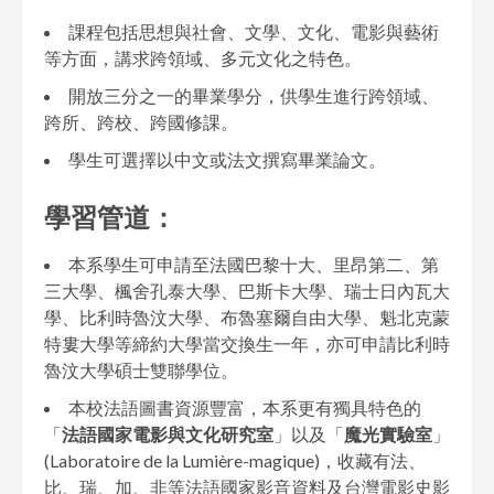
課程包括思想與社會、文學、文化、電影與藝術
等方面，講求跨領域、多元文化之特色。
開放三分之一的畢業學分，供學生進行跨領域、
跨所、跨校、跨國修課。
學生可選擇以中文或法文撰寫畢業論文。
學習管道：
本系學生可申請至法國巴黎十大、里昂第二、第
三大學、楓舍孔泰大學、巴斯卡大學、瑞士日內瓦大
學、比利時魯汶大學、布魯塞爾自由大學、魁北克蒙
特婁大學等締約大學當交換生一年，亦可申請比利時
魯汶大學碩士雙聯學位。
本校法語圖書資源豐富，本系更有獨具特色的
「
法語國家電影與文化研究室
」以及「
魔光實驗室
」
(Laboratoire de la Lumière-magique)，收藏有法、
比、瑞、加、非等法語國家影音資料及台灣電影史影