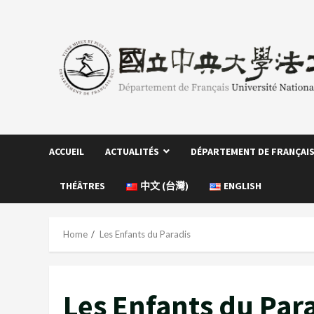
Skip
to
content
ACCUEIL
ACTUALITÉS
DÉPARTEMENT DE FRANÇAI
THÉÂTRES
中文 (台灣)
ENGLISH
Home
Les Enfants du Paradis
Les Enfants du Par