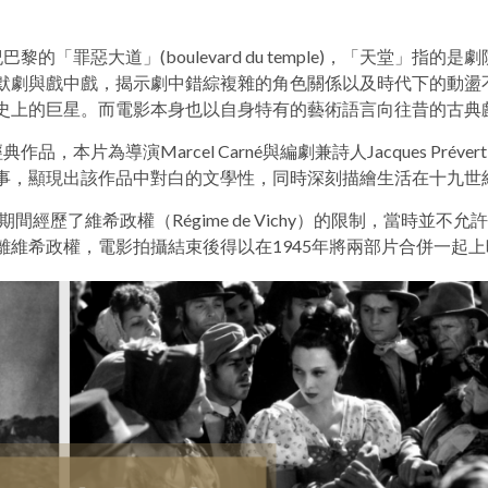
生在十九世紀巴黎的「罪惡大道」(boulevard du temple)，「
劇與戲中戲，揭示劇中錯綜複雜的角色關係以及時代下的動盪不安
史上的巨星。而電影本身也以自身特有的藝術語言向往昔的古典
的經典作品，本片為導演Marcel Carné與編劇兼詩人Jacques Prév
事，顯現出該作品中對白的文學性，同時深刻描繪生活在十九世
歷了維希政權（Régime de Vichy）的限制，當時並不允許上
離維希政權，電影拍攝結束後得以在1945年將兩部片合併一起