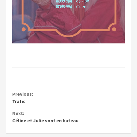
Continue
Previous:
Trafic
Reading
Next:
Céline et Julie vont en bateau