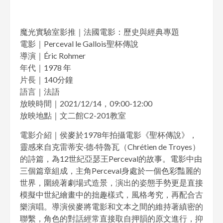
魔光實驗室影推｜法國電影：歷史與經典專題
電影｜Perceval le Gallois聖杯傳說
導演｜Éric Rohmer
年代｜1978 年
片長｜140分鐘
語言｜法語
放映時間｜2021/12/14，09:00-12:00
放映地點｜文二館C2-201教室
電影介紹｜侯麥於1978年拍攝電影《聖杯傳說》，
靈感來自克雷蒂安·德·特魯瓦（Chrétien de Troyes）
的詩篇，為12世紀亞瑟王Perceval的故事。電影中由
三個篇章組成，主角Perceval身處於一個色彩豔麗的
世界，圍繞著劇場式造景，演出的姿態手勢更是直接
模擬中世紀繪畫中的拙趣樣式，風格考究，再配合古
樂演唱。導演侯麥將電影和文本之間的維持著縝密的
聯繫，角色的對話經常直接取自押韻的原文進行，抑