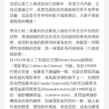
或是以第三人稱述說自己的動作，表達方式內斂，古
拙且肅穆之中，其實也因刻意的風格模仿而不免帶有
諧趣。這該是非常奇特的影片風格嘗試，大家不要錯
過觀賞的機會！
導演介紹｜侯麥的作品聚焦人物在日常生活中自然的
狀態，透過細膩的對話呈現生活的細瑣與角色情感狀
態，表現對道德的觀察同時避免批判，與觀眾一同闡
釋對道德觀的思索，第一個電影系列便稱為《六個道
德故事》。
於1951年加入了安德烈·巴贊(André Bazin)創辦的
《電影筆記 Cahiers du Cinéma》刊物，並於1958年
巴贊去世後，侯麥接下總編輯一職，也親自撰寫與編
輯長篇的電影著作，成為新浪潮的旗手之一。在期間
與克勞德夏布洛(Claude Chabrol)合力研究法國導演
兼理論家阿斯楚克(Alexandre Astruc)於1948年提出
的「攝影機鋼筆論」 (caméra-stylo)，其理論將攝影
機視為作家的鋼筆，拍攝電影如同寫作一般，融入創
作者的態度、體現創作風格、表述思想，成為法國電