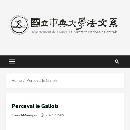
Skip
to
content
Primary
Menu
Home
Perceval le Gallois
Perceval le Gallois
FrenchManager
2021-12-09