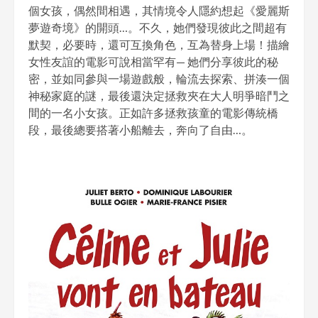
個女孩，偶然間相遇，其情境令人隱約想起《愛麗斯
夢遊奇境》的開頭…。不久，她們發現彼此之間超有
默契，必要時，還可互換角色，互為替身上場！描繪
女性友誼的電影可說相當罕有— 她們分享彼此的秘
密，並如同參與一場遊戲般，輪流去探索、拼湊一個
神秘家庭的謎，最後還決定拯救夾在大人明爭暗鬥之
間的一名小女孩。正如許多拯救孩童的電影傳統橋
段，最後總要搭著小船離去，奔向了自由…。