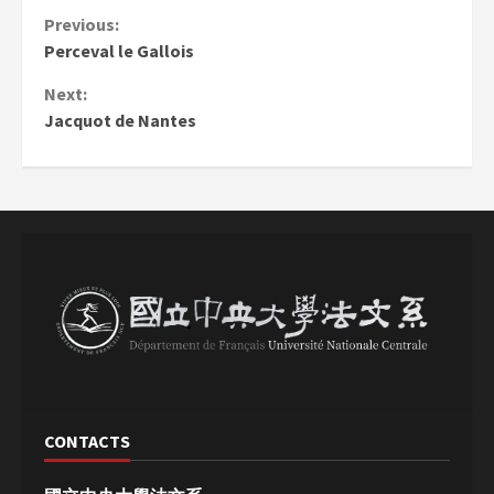
Continue
Previous:
Perceval le Gallois
Reading
Next:
Jacquot de Nantes
CONTACTS