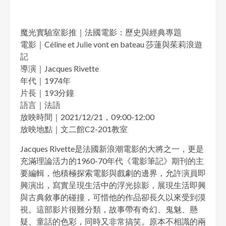
魔光實驗室影推｜法國電影：歷史與經典專題
電影｜Céline et Julie vont en bateau 莎蓮與茱莉浪遊
記
導演｜Jacques Rivette
年代｜1974年
片長｜193分鐘
語言｜法語
放映時間｜2021/12/21，09:00-12:00
放映地點｜文二館C2-201教室
Jacques Rivette是法國新浪潮電影的大將之一，更是
充滿理論活力的1960-70年代《電影筆記》期刊的主
要編輯，他積極探索電影與戲劇的邊界，允許演員即
興演出，寫實呈現生活中的浮光掠影，展現生活即興
與古典敘事的碰撞，可惜他的作品卻長久以來受到漠
視。這部影片很難分類，故事帶有奇幻、鬼魅、懸
疑、童話的色彩，同時又非常搞笑。原本不相識的兩