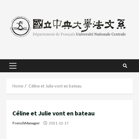
Skip
to
content
Primary
Menu
Home
Céline et Julie vont en bateau
Céline et Julie vont en bateau
FrenchManager
2021-12-17