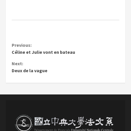
Continue
Previous:
Céline et Julie vont en bateau
Reading
Next:
Deux de la vague