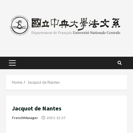
Skip
to
content
Primary
Menu
Home
Jacquot de Nantes
Jacquot de Nantes
FrenchManager
2021-12-27