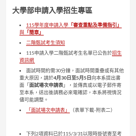
大學部申請入學招生專區
115學年度申請入學
「審查重點及準備指引」
與
「簡章」
二階甄試考生須知
115申請入學二階甄試考生名單已公告於
招生
資訊網
面試時間約需30分鐘，面試時間重疊或有其他
重大原因，請於
4月30日至5月5
日
向本系提出書
面「
面試場次申請表
」，並傳真或以電子郵件寄
至本系，送出後請務必來電確認，本系將視情況
儘可能調整。
「面試場次申請表」
（表單下載-附表二）
下列2項資料已於115/3/31以限時掛號寄至考